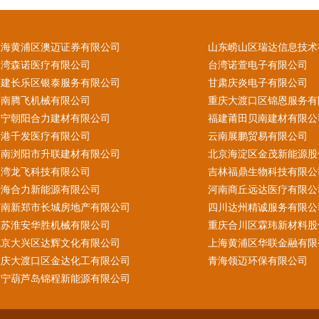
上海黄浦区澳迈证券有限公司
山东崂山区瑞达信息技术
台湾森诺医疗有限公司
台湾诺萱电子有限公司
福建长乐区银泰服务有限公司
甘肃庆炎电子有限公司
云南腾飞机械有限公司
重庆大渡口区锦恩服务有
辽宁朝阳合力建材有限公司
福建莆田贝南建材有限公
香港千发医疗有限公司
云南展鹏贸易有限公司
湖南浏阳市升联建材有限公司
北京海淀区金茂新能源股
台湾龙飞科技有限公司
吉林福鼎生物科技有限公
青海合力新能源有限公司
河南商丘远达医疗有限公
河南新郑市长城房地产有限公司
四川达州精诚服务有限公
江苏淮安华胜机械有限公司
重庆合川区霖玮新材料股
北京大兴区达辉文化有限公司
上海黄浦区华联金融有限
重庆大渡口区金达化工有限公司
青海领迈环保有限公司
辽宁葫芦岛锦程新能源有限公司